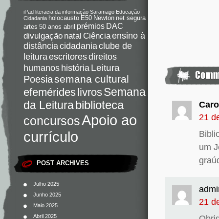
iPad
literacia da informação
Saramago
Educação
holocausto
E50
Newton
net segura
Cidadania
DAC
prémios
artes
50 anos abril
Ciência
ensino à
divulgação
natal
distância
cidadania
clube de
direitos
leitura
escritores
Leitura
humanos
história
semana cultural
Poesia
Semana
livros
efemérides
da Leitura
biblioteca
Caro
Apoio ao
21 d
concursos
currículo
Bibli
um J
graú
POST ARCHIVES
Julho 2025
admi
Junho 2025
21 d
Maio 2025
Abril 2025
Obri