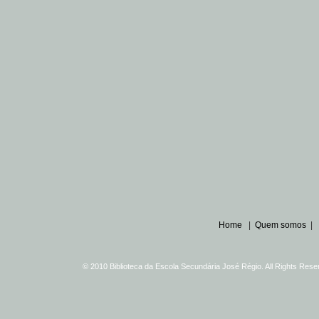
Home
|
Quem somos
|
© 2010 Biblioteca da Escola Secundária José Régio. All Rights Re