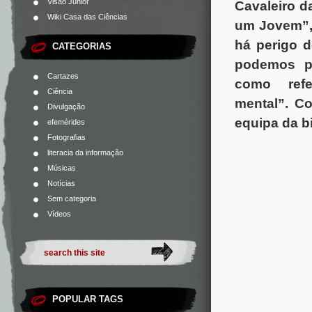
Visão Júnior
Cavaleiro d
Wiki Casa das Ciências
um Jovem”,
há perigo 
CATEGORIAS
podemos pr
Cartazes
como refer
Ciência
mental”.
Co
Divulgação
equipa da bi
efemérides
Fotografias
literacia da informação
Músicas
Notícias
Sem categoria
Vídeos
POPULAR TAGS