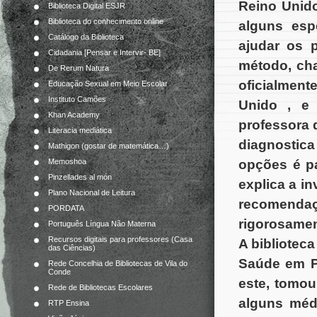
Reino Unid
Biblioteca Digital ESJR
Biblioteca do conhecimento online
alguns esp
Catálogo da Biblioteca
ajudar os 
Cidadania [Pensar e Intervir- BE]
método, ch
De Rerum Natura
oficialmen
Educação Sexual em Meio Escolar
Instituto Camões
Unido , e 
Khan Academy
professora 
Literacia mediática
diagnostic
Mathigon (gostar de matemática…)
opções é p
Memoshoa
Pinzellades al món
explica a i
Plano Nacional de Leitura
recomend
PORDATA
rigorosament
Português Língua Não Materna
Recursos digitais para professores (Casa
A bibliotec
das Ciências)
Saúde em P
Rede Concelhia de Bibliotecas de Vila do
Conde
este, tomou
Rede de Bibliotecas Escolares
alguns méd
RTP Ensina