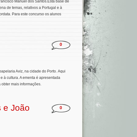
rancisco Manuel dos Santos.Esta base de
ena de temas, relativos a Portugal e à
rdata. Para este concurso os alunos
0
papelaria Aviz, na cidade do Porto. Aqui
e à cultura. A ementa é apresentada
á obter mais informações.
 e João
0