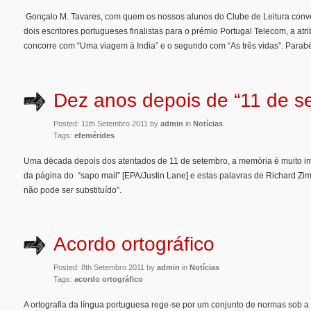
Gonçalo M. Tavares, com quem os nossos alunos do Clube de Leitura conve
dois escritores portugueses finalistas para o prémio Portugal Telecom, a at
concorre com “Uma viagem à India” e o segundo com “As três vidas”. Pa
Dez anos depois de “11 de 
Posted: 11th Setembro 2011 by
admin
in
Notícias
Tags:
efemérides
Uma década depois dos atentados de 11 de setembro, a memória é muito im
da página do “sapo mail” [EPA/Justin Lane] e estas palavras de Richard Zi
não pode ser substituído”.
Acordo ortográfico
Posted: 8th Setembro 2011 by
admin
in
Notícias
Tags:
acordo ortográfico
A ortografia da língua portuguesa rege-se por um conjunto de normas sob a 