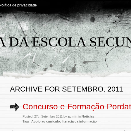
Política de privacidade
A DA ESCOLA SECU
ARCHIVE FOR SETEMBRO, 2011
Concurso e Formação Porda
Posted: 27th Setembro 2011 by
admin
in
Notícias
Tags:
Apoio ao currículo
,
literacia da informação