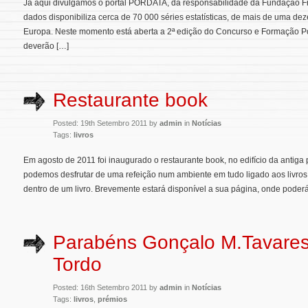
Já aqui divulgamos o portal PORDATA, da responsabilidade da Fundação F
dados disponibiliza cerca de 70 000 séries estatísticas, de mais de uma dez
Europa. Neste momento está aberta a 2ª edição do Concurso e Formação Po
deverão […]
Restaurante book
Posted: 19th Setembro 2011 by
admin
in
Notícias
Tags:
livros
Em agosto de 2011 foi inaugurado o restaurante book, no edifício da antiga 
podemos desfrutar de uma refeição num ambiente em tudo ligado aos livros 
dentro de um livro. Brevemente estará disponível a sua página, onde poder
Parabéns Gonçalo M.Tavares
Tordo
Posted: 16th Setembro 2011 by
admin
in
Notícias
Tags:
livros
,
prémios