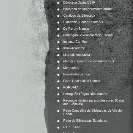
Biblioteca Digital ESJR
Biblioteca do conhecimento online
Catálogo da Biblioteca
Cidadania [Pensar e Intervir- BE]
De Rerum Natura
Educação Sexual em Meio Escolar
Instituto Camões
Khan Academy
Literacia mediática
Mathigon (gostar de matemática…)
Memoshoa
Pinzellades al món
Plano Nacional de Leitura
PORDATA
Português Língua Não Materna
Recursos digitais para professores (Casa
das Ciências)
Rede Concelhia de Bibliotecas de Vila do
Conde
Rede de Bibliotecas Escolares
RTP Ensina