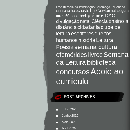
iPad
literacia da informação
Saramago
Educação
holocausto
E50
Newton
net segura
Cidadania
DAC
prémios
artes
50 anos abril
Ciência
ensino à
divulgação
natal
distância
cidadania
clube de
direitos
leitura
escritores
Leitura
humanos
história
semana cultural
Poesia
Semana
livros
efemérides
da Leitura
biblioteca
Apoio ao
concursos
currículo
POST ARCHIVES
Julho 2025
Junho 2025
Maio 2025
Abril 2025