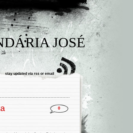
NDÁRIA JOSÉ
stay updated via
rss
or
email
ta
0