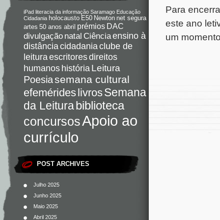
Para encerra
iPad
literacia da informação
Saramago
Educação
holocausto
E50
Newton
net segura
Cidadania
este ano let
DAC
prémios
artes
50 anos abril
Ciência
ensino à
um momento 
divulgação
natal
distância
cidadania
clube de
direitos
leitura
escritores
Leitura
humanos
história
semana cultural
Poesia
Semana
livros
efemérides
da Leitura
biblioteca
Apoio ao
concursos
currículo
POST ARCHIVES
Julho 2025
Junho 2025
Maio 2025
Abril 2025