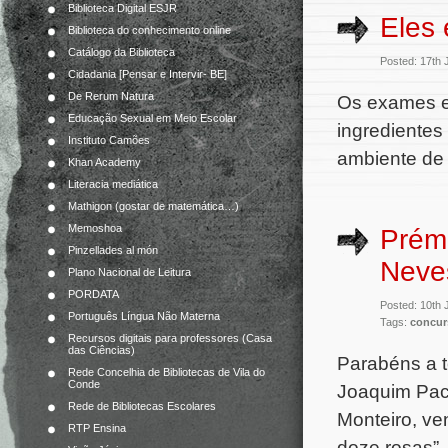
Biblioteca Digital ESJR
Eles
Biblioteca do conhecimento online
Catálogo da Biblioteca
Posted: 17th
Cidadania [Pensar e Intervir- BE]
De Rerum Natura
Os exames e
Educação Sexual em Meio Escolar
ingredientes
Instituto Camões
ambiente de 
Khan Academy
Literacia mediática
Mathigon (gostar de matemática…)
Memoshoa
Prémi
Pinzellades al món
Neve
Plano Nacional de Leitura
PORDATA
Posted: 10th
Português Língua Não Materna
Tags:
concur
Recursos digitais para professores (Casa
das Ciências)
Parabéns a t
Rede Concelhia de Bibliotecas de Vila do
Conde
Joaquim Pac
Rede de Bibliotecas Escolares
Monteiro, ve
RTP Ensina
doze rosas”.