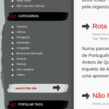
Visão Júnior
pela organiz
Wiki Casa das Ciências
CATEGORIAS
Rota 
Cartazes
Ciência
Posted: 5th 
Divulgação
Tags:
Apoio 
efemérides
Numa parceri
Fotografias
literacia da informação
de Português
Músicas
Antero de Qu
Notícias
inquieto de 
Sem categoria
uma apresen
Vídeos
Não 
Posted: 1st 
POPULAR TAGS