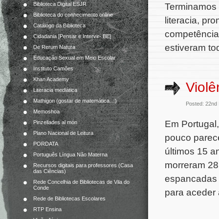
Biblioteca Digital ESJR
Terminamos 
Biblioteca do conhecimento online
literacia, p
Catálogo da Biblioteca
competências
Cidadania [Pensar e Intervir- BE]
estiveram to
De Rerum Natura
Educação Sexual em Meio Escolar
Instituto Camões
Khan Academy
Violê
Literacia mediática
Mathigon (gostar de matemática…)
Posted: 22nd
Memoshoa
Em Portugal,
Pinzellades al món
Plano Nacional de Leitura
pouco parec
PORDATA
últimos 15 a
Português Língua Não Materna
morreram 28
Recursos digitais para professores (Casa
das Ciências)
espancadas –
Rede Concelhia de Bibliotecas de Vila do
Conde
para aceder 
Rede de Bibliotecas Escolares
RTP Ensina