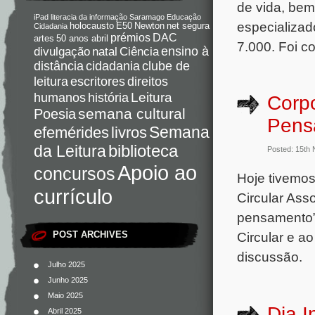
de vida, bem
iPad
literacia da informação
Saramago
Educação
especializad
holocausto
E50
Newton
net segura
Cidadania
DAC
prémios
artes
50 anos abril
7.000. Foi c
Ciência
ensino à
divulgação
natal
distância
cidadania
clube de
direitos
leitura
escritores
Leitura
humanos
história
Corpo
semana cultural
Poesia
Pens
Semana
livros
efemérides
da Leitura
biblioteca
Posted: 15th
Apoio ao
concursos
Hoje tivemo
currículo
Circular Ass
pensamento”,
POST ARCHIVES
Circular e a
discussão.
Julho 2025
Junho 2025
Maio 2025
Dia I
Abril 2025