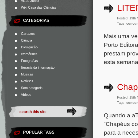
Visão Júnior
LITE
Wiki Casa das Ciências
Posted: 19th
CATEGORIAS
Tags:
concur
Cartazes
Mais uma vez
Ciência
Porto Editor
Divulgação
prestam prov
efemérides
esta semana
Fotografias
literacia da informação
Músicas
Notícias
Chap
Sem categoria
Vídeos
Posted: 15th
Tags:
concur
Quando a aTT
“Chapéus com
para a neces
POPULAR TAGS