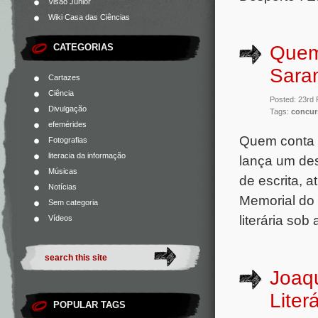
Visão Júnior
Wiki Casa das Ciências
CATEGORIAS
Quem
Sara
Cartazes
Ciência
Posted: 23rd
Divulgação
Tags:
concur
efemérides
Quem conta 
Fotografias
literacia da informação
lança um des
Músicas
de escrita, a
Notícias
Memorial do 
Sem categoria
literária sob
Vídeos
Joaq
Literá
POPULAR TAGS