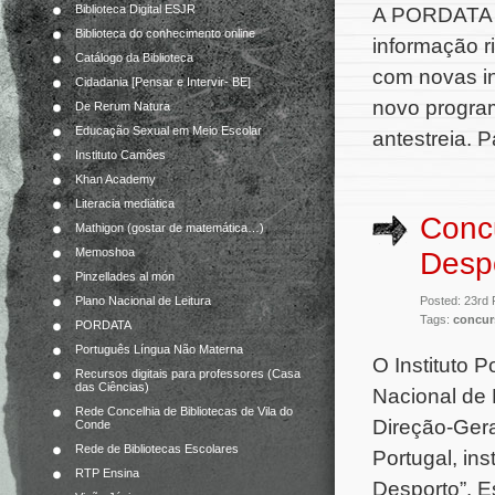
Biblioteca Digital ESJR
A PORDATA f
Biblioteca do conhecimento online
informação r
Catálogo da Biblioteca
com novas in
Cidadania [Pensar e Intervir- BE]
novo progra
De Rerum Natura
Educação Sexual em Meio Escolar
antestreia. 
Instituto Camões
Khan Academy
Literacia mediática
Concu
Mathigon (gostar de matemática…)
Memoshoa
Desp
Pinzellades al món
Posted: 23rd
Plano Nacional de Leitura
Tags:
concur
PORDATA
Português Língua Não Materna
O Instituto 
Recursos digitais para professores (Casa
das Ciências)
Nacional de 
Rede Concelhia de Bibliotecas de Vila do
Direção-Gera
Conde
Rede de Bibliotecas Escolares
Portugal, ins
RTP Ensina
Desporto”. E