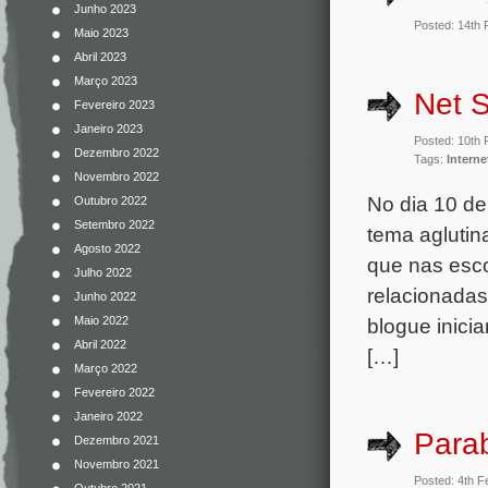
Junho 2023
Posted: 14th 
Maio 2023
Abril 2023
Março 2023
Net 
Fevereiro 2023
Janeiro 2023
Posted: 10th 
Dezembro 2022
Tags:
Interne
Novembro 2022
No dia 10 de
Outubro 2022
Setembro 2022
tema aglutin
Agosto 2022
que nas esc
Julho 2022
relacionadas
Junho 2022
blogue inici
Maio 2022
Abril 2022
[…]
Março 2022
Fevereiro 2022
Janeiro 2022
Para
Dezembro 2021
Novembro 2021
Posted: 4th F