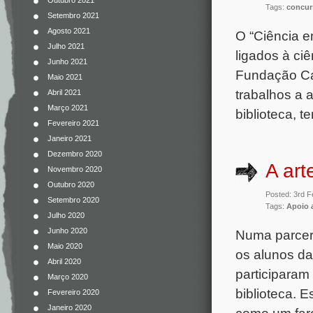
Outubro 2021
Tags:
concur
Setembro 2021
Agosto 2021
O “Ciência e
Julho 2021
ligados à ci
Junho 2021
Fundação Cal
Maio 2021
trabalhos a 
Abril 2021
Março 2021
biblioteca, t
Fevereiro 2021
Janeiro 2021
Dezembro 2020
A art
Novembro 2020
Outubro 2020
Posted: 3rd F
Setembro 2020
Tags:
Apoio 
Julho 2020
Junho 2020
Numa parceri
Maio 2020
os alunos da
Abril 2020
participaram
Março 2020
biblioteca. 
Fevereiro 2020
Janeiro 2020
como um faro