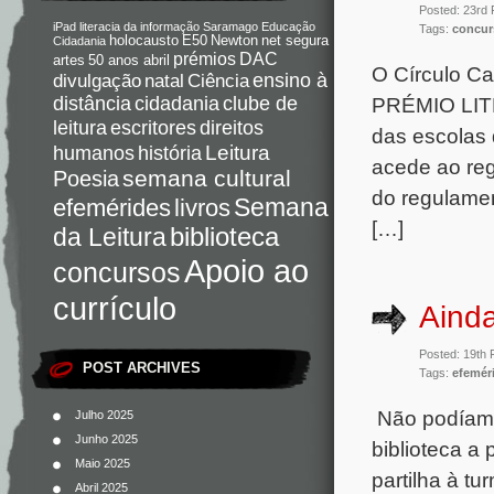
Posted: 23rd
iPad
literacia da informação
Saramago
Educação
Tags:
concur
holocausto
E50
Newton
net segura
Cidadania
DAC
prémios
artes
50 anos abril
O Círculo Ca
Ciência
ensino à
divulgação
natal
PRÉMIO LIT
distância
cidadania
clube de
direitos
leitura
escritores
das escolas 
Leitura
humanos
história
acede ao regu
semana cultural
Poesia
do regulamen
Semana
livros
efemérides
[…]
da Leitura
biblioteca
Apoio ao
concursos
currículo
Ainda
Posted: 19th 
POST ARCHIVES
Tags:
efemér
Não podíamo
Julho 2025
Junho 2025
biblioteca a
Maio 2025
partilha à t
Abril 2025