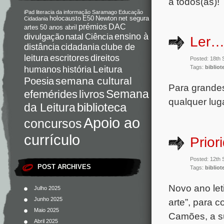
a todos(as)
iPad
literacia da informação
Saramago
Educação
holocausto
E50
Newton
net segura
Cidadania
DAC
prémios
artes
50 anos abril
Ciência
ensino à
divulgação
natal
Ler…
distância
cidadania
clube de
direitos
leitura
escritores
Posted: 18th
Leitura
humanos
história
Tags:
bibliot
semana cultural
Poesia
Para grande
Semana
livros
efemérides
qualquer lug
da Leitura
biblioteca
Apoio ao
concursos
currículo
Prio
Posted: 12th
POST ARCHIVES
Tags:
bibliot
Novo ano let
Julho 2025
Junho 2025
arte”, para 
Maio 2025
Camões, a su
Abril 2025