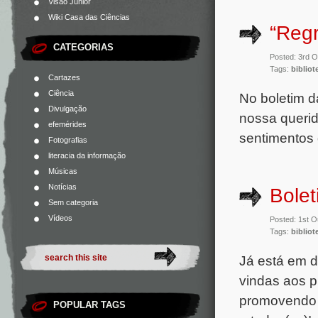
Visão Júnior
Wiki Casa das Ciências
“Regr
CATEGORIAS
Posted: 3rd 
Tags:
bibliot
Cartazes
Ciência
No boletim d
Divulgação
nossa querid
efemérides
sentimentos 
Fotografias
literacia da informação
Músicas
Notícias
Bole
Sem categoria
Vídeos
Posted: 1st 
Tags:
bibliot
Já está em d
vindas aos p
promovendo o
POPULAR TAGS