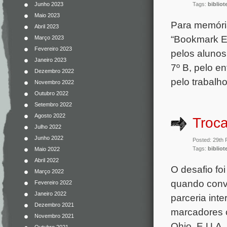
Junho 2023
Tags:
bibliot
Maio 2023
Para memória
Abril 2023
“Bookmark Ex
Março 2023
Fevereiro 2023
pelos alunos
Janeiro 2023
7º B, pelo e
Dezembro 2022
pelo trabalho
Novembro 2022
Outubro 2022
Setembro 2022
Agosto 2022
Troca
Julho 2022
Junho 2022
Posted: 29th 
Tags:
bibliot
Maio 2022
Abril 2022
O desafio fo
Março 2022
quando convi
Fevereiro 2022
Janeiro 2022
parceria in
Dezembro 2021
marcadores c
Novembro 2021
Ohio, E.U.A.