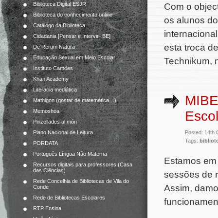
Biblioteca Digital ESJR
Com o objecti
Biblioteca do conhecimento online
os alunos do
Catálogo da Biblioteca
internaciona
Cidadania [Pensar e Intervir- BE]
esta troca 
De Rerum Natura
Educação Sexual em Meio Escolar
Technikum, n
Instituto Camões
Khan Academy
Literacia mediática
MIBE 
Mathigon (gostar de matemática…)
Memoshoa
Escol
Pinzellades al món
Posted: 14th
Plano Nacional de Leitura
Tags:
bibliot
PORDATA
Português Língua Não Materna
Estamos em o
Recursos digitais para professores (Casa
das Ciências)
sessões de r
Rede Concelhia de Bibliotecas de Vila do
Assim, damos
Conde
Rede de Bibliotecas Escolares
funcionament
RTP Ensina