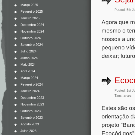
Março 2025
Posted: 5th 
Fevereiro 2025
Janeiro 2025
Agora que ma
Dezembro 2024
mesmo o term
Novembro 2024
nossos aluno
Outubro 2024
Setembro 2024
pequeno víde
Julho 2024
deixar; futur
Junho 2024
Maio 2024
Abril 2024
Ecoc
Março 2024
Fevereiro 2024
Posted: 1st 
Janeiro 2024
Tags:
artes
Dezembro 2023
Novembro 2023
Estes são os
Outubro 2023
orientação d
Setembro 2023
projeto “Ban
Agosto 2023
Julho 2023
Ecocódigos”