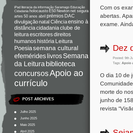
Com os exame
iPad
literacia da informação
Saramago
Educação
holocausto
E50
Newton
net segura
Cidadania
abertas. Ap
DAC
prémios
artes
50 anos abril
Ciência
ensino à
divulgação
natal
exame. Ainda
distância
cidadania
clube de
direitos
leitura
escritores
Leitura
humanos
história
Dez 
semana cultural
Poesia
Semana
livros
efemérides
Posted: 9th 
da Leitura
biblioteca
Tags:
Apoio 
Apoio ao
concursos
O dia 10 de 
currículo
Comunidades 
morte do nos
POST ARCHIVES
junho de 158
revista “Visã
Julho 2025
Junho 2025
Maio 2025
Sejam
Abril 2025