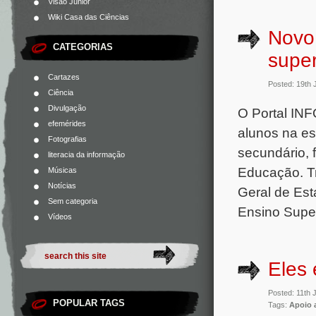
Visão Júnior
Wiki Casa das Ciências
Novo 
CATEGORIAS
super
Cartazes
Posted: 19th
Ciência
Divulgação
O Portal INF
efemérides
alunos na es
Fotografias
secundário, f
literacia da informação
Educação. Tr
Músicas
Notícias
Geral de Est
Sem categoria
Ensino Super
Vídeos
Eles 
Posted: 11th
POPULAR TAGS
Tags:
Apoio 