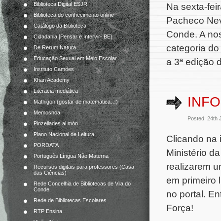
Biblioteca Digital ESJR
Na sexta-feir
Biblioteca do conhecimento online
Pacheco Neve
Catálogo da Biblioteca
Conde. A nos
Cidadania [Pensar e Intervir- BE]
categoria do
De Rerum Natura
Educação Sexual em Meio Escolar
a 3ª edição d
Instituto Camões
Khan Academy
Literacia mediática
INF
Mathigon (gostar de matemática…)
Memoshoa
Posted: 24th
Pinzellades al món
Plano Nacional de Leitura
Clicando na 
PORDATA
Ministério d
Português Língua Não Materna
realizarem u
Recursos digitais para professores (Casa
das Ciências)
em primeiro 
Rede Concelhia de Bibliotecas de Vila do
Conde
no portal. E
Rede de Bibliotecas Escolares
Força!
RTP Ensina