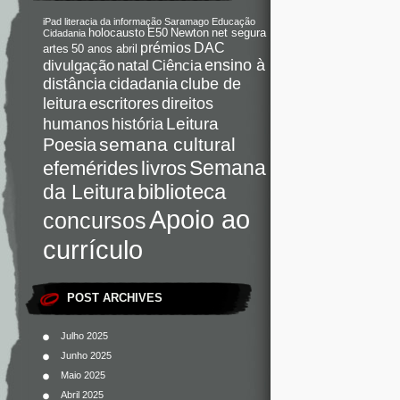
iPad
literacia da informação
Saramago
Educação
holocausto
E50
Newton
net segura
Cidadania
DAC
prémios
artes
50 anos abril
Ciência
ensino à
divulgação
natal
distância
cidadania
clube de
direitos
leitura
escritores
Leitura
humanos
história
semana cultural
Poesia
Semana
livros
efemérides
da Leitura
biblioteca
Apoio ao
concursos
currículo
POST ARCHIVES
Julho 2025
Junho 2025
Maio 2025
Abril 2025