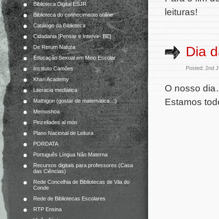
Biblioteca Digital ESJR
leituras!
Biblioteca do conhecimento online
Catálogo da Biblioteca
Cidadania [Pensar e Intervir- BE]
Dia d
De Rerum Natura
Educação Sexual em Meio Escolar
Posted: 2nd 
Instituto Camões
Khan Academy
O nosso dia
Literacia mediática
Estamos todo
Mathigon (gostar de matemática…)
Memoshoa
Pinzellades al món
Plano Nacional de Leitura
PORDATA
Português Língua Não Materna
Recursos digitais para professores (Casa
das Ciências)
Rede Concelhia de Bibliotecas de Vila do
Conde
Rede de Bibliotecas Escolares
RTP Ensina