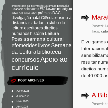
iPad
literacia da informação
Saramago
Educação
holocausto
E50
Newton
net segura
Cidadania
DAC
prémios
artes
50 anos abril
Mara
Ciência
ensino à
divulgação
natal
distância
cidadania
clube de
Posted: 1
direitos
leitura
escritores
Tags:
cid
Leitura
humanos
história
semana cultural
Poesia
Divulgamos e
Semana
livros
efemérides
Internaciona
da Leitura
biblioteca
sensibilizam
Apoio ao
concursos
resultar num
currículo
direitos hum
de 40 000 as
POST ARCHIVES
Julho 2025
A Bi
Junho 2025
Maio 2025
Posted: 4
Abril 2025