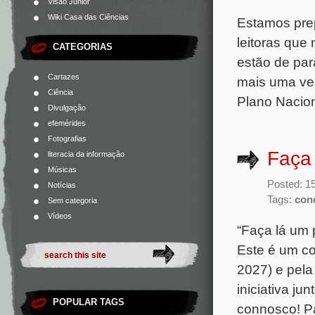
Visão Júnior
Wiki Casa das Ciências
Estamos prep
leitoras que
CATEGORIAS
estão de par
Cartazes
mais uma vez
Ciência
Plano Nacion
Divulgação
efemérides
Fotografias
Faça
literacia da informação
Músicas
Posted: 1
Notícias
Tags:
con
Sem categoria
Vídeos
“Faça lá um 
Este é um co
2027) e pela
iniciativa j
POPULAR TAGS
connosco! Pa