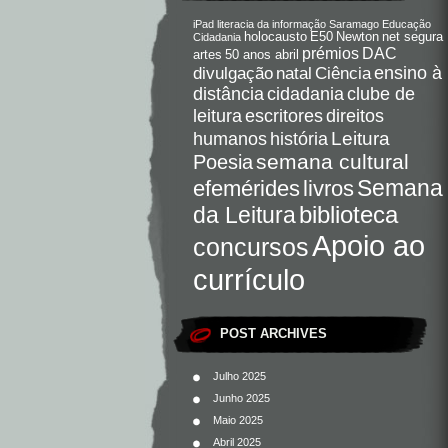
iPad
literacia da informação
Saramago
Educação
holocausto
E50
Newton
net segura
Cidadania
DAC
prémios
artes
50 anos abril
Ciência
ensino à
divulgação
natal
distância
cidadania
clube de
direitos
leitura
escritores
Leitura
humanos
história
semana cultural
Poesia
Semana
livros
efemérides
da Leitura
biblioteca
Apoio ao
concursos
currículo
POST ARCHIVES
Julho 2025
Junho 2025
Maio 2025
Abril 2025