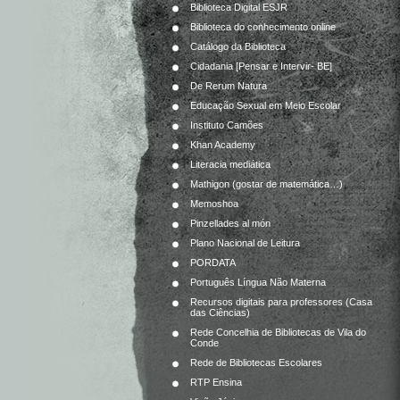
Biblioteca Digital ESJR
Biblioteca do conhecimento online
Catálogo da Biblioteca
Cidadania [Pensar e Intervir- BE]
De Rerum Natura
Educação Sexual em Meio Escolar
Instituto Camões
Khan Academy
Literacia mediática
Mathigon (gostar de matemática…)
Memoshoa
Pinzellades al món
Plano Nacional de Leitura
PORDATA
Português Língua Não Materna
Recursos digitais para professores (Casa
das Ciências)
Rede Concelhia de Bibliotecas de Vila do
Conde
Rede de Bibliotecas Escolares
RTP Ensina