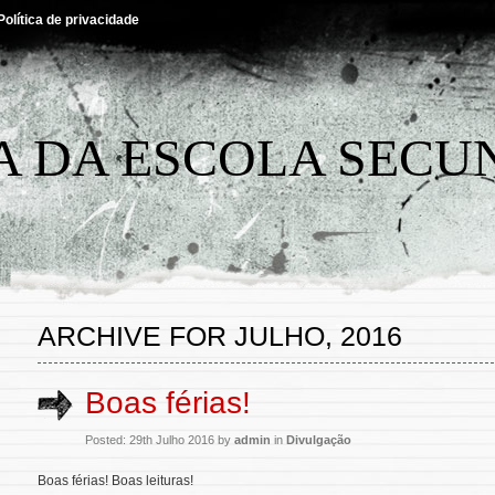
Política de privacidade
A DA ESCOLA SECU
ARCHIVE FOR JULHO, 2016
Boas férias!
Posted: 29th Julho 2016 by
admin
in
Divulgação
Boas férias! Boas leituras!