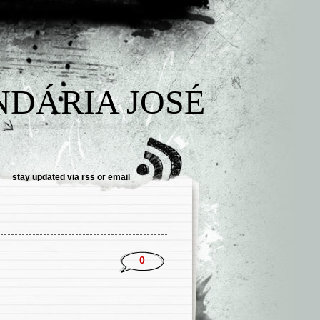
NDÁRIA JOSÉ
stay updated via
rss
or
email
0