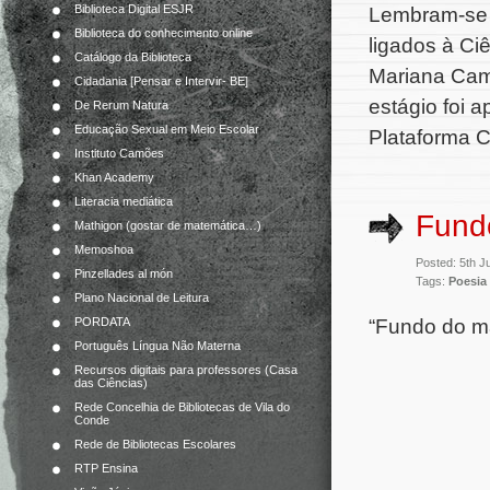
Biblioteca Digital ESJR
Lembram-se d
Biblioteca do conhecimento online
ligados à Ci
Catálogo da Biblioteca
Mariana Camp
Cidadania [Pensar e Intervir- BE]
estágio foi 
De Rerum Natura
Educação Sexual em Meio Escolar
Plataforma C
Instituto Camões
Khan Academy
Literacia mediática
Fund
Mathigon (gostar de matemática…)
Memoshoa
Posted: 5th J
Pinzellades al món
Tags:
Poesia
Plano Nacional de Leitura
“Fundo do m
PORDATA
Português Língua Não Materna
Recursos digitais para professores (Casa
das Ciências)
Rede Concelhia de Bibliotecas de Vila do
Conde
Rede de Bibliotecas Escolares
RTP Ensina