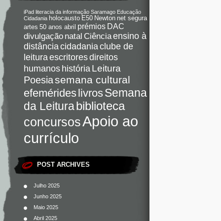
iPad
literacia da informação
Saramago
Educação
holocausto
E50
Newton
net segura
Cidadania
DAC
prémios
artes
50 anos abril
Ciência
ensino à
divulgação
natal
distância
cidadania
clube de
direitos
leitura
escritores
Leitura
humanos
história
semana cultural
Poesia
Semana
livros
efemérides
da Leitura
biblioteca
Apoio ao
concursos
currículo
POST ARCHIVES
Julho 2025
Junho 2025
Maio 2025
Abril 2025