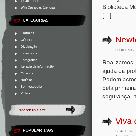
Visão Júnior
Biblioteca 
Wiki Casa das Ciências
[…]
CATEGORIAS
Cartazes
Newto
Ciência
Divulgação
Posted: 6th 
efemérides
Fotografias
Realizamos, 
literacia da informação
ajuda da pro
Músicas
Podem acred
Notícias
pela primeir
Sem categoria
Vídeos
segurança, n
Viva 
POPULAR TAGS
Posted: 6th 