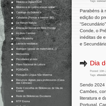
Tags:
concur
Biblioteca Digital ESJR
Biblioteca do conhecimento online
Parabéns à 
Catálogo da Biblioteca
edição do pr
Cidadania [Pensar e Intervir- BE]
De Rerum Natura
“Secundário”
Educação Sexual em Meio Escolar
Conde, o Pré
Instituto Camões
inéditas de 
Khan Academy
e Secundári
Literacia mediática
Mathigon (gostar de matemática…)
Memoshoa
Pinzellades al món
Dia 
Plano Nacional de Leitura
PORDATA
Posted: 10th
Português Língua Não Materna
Tags:
efemér
Recursos digitais para professores (Casa
das Ciências)
Sendo 2024 o
Rede Concelhia de Bibliotecas de Vila do
Camões, con
Conde
Rede de Bibliotecas Escolares
literatura e 
RTP Ensina
Portugal, Ca