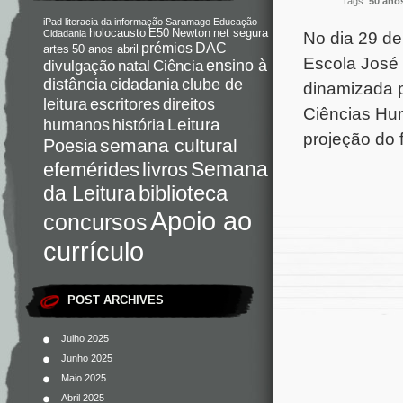
Tags:
50 anos
iPad
literacia da informação
Saramago
Educação
holocausto
E50
Newton
net segura
No dia 29 de
Cidadania
DAC
prémios
artes
50 anos abril
Escola José 
Ciência
ensino à
divulgação
natal
distância
cidadania
clube de
dinamizada 
direitos
leitura
escritores
Ciências Hum
Leitura
humanos
história
projeção do 
semana cultural
Poesia
Semana
livros
efemérides
da Leitura
biblioteca
Apoio ao
concursos
currículo
POST ARCHIVES
Julho 2025
Junho 2025
Maio 2025
Abril 2025