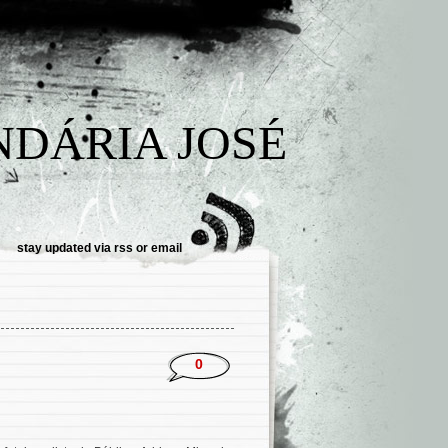
NDÁRIA JOSÉ
stay updated via
rss
or
email
0