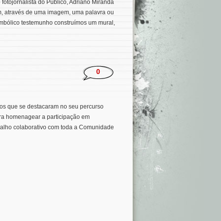
 fotojornalista do Público, Adriano Miranda
em, através de uma imagem, uma palavra ou
imbólico testemunho construímos um mural,
0
os que se destacaram no seu percurso
para homenagear a participação em
abalho colaborativo com toda a Comunidade