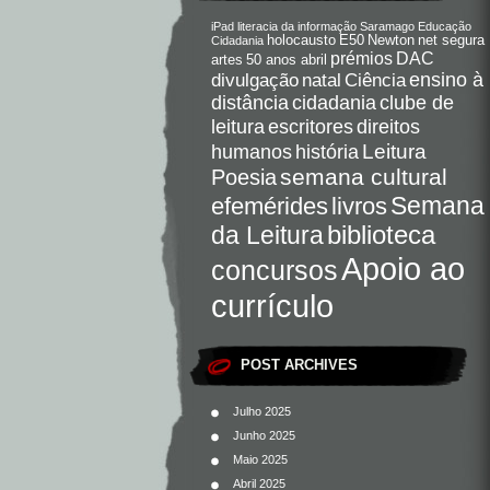
iPad
literacia da informação
Saramago
Educação
holocausto
E50
Newton
net segura
Cidadania
DAC
prémios
artes
50 anos abril
Ciência
ensino à
divulgação
natal
distância
cidadania
clube de
direitos
leitura
escritores
Leitura
humanos
história
semana cultural
Poesia
Semana
livros
efemérides
da Leitura
biblioteca
Apoio ao
concursos
currículo
POST ARCHIVES
Julho 2025
Junho 2025
Maio 2025
Abril 2025