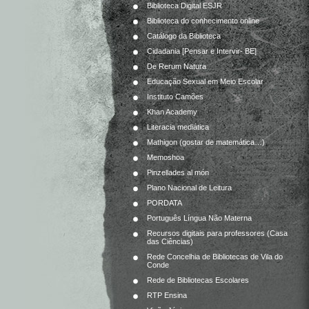
Biblioteca Digital ESJR
Biblioteca do conhecimento online
Catálogo da Biblioteca
Cidadania [Pensar e Intervir- BE]
De Rerum Natura
Educação Sexual em Meio Escolar
Instituto Camões
Khan Academy
Literacia mediática
Mathigon (gostar de matemática…)
Memoshoa
Pinzellades al món
Plano Nacional de Leitura
PORDATA
Português Língua Não Materna
Recursos digitais para professores (Casa
das Ciências)
Rede Concelhia de Bibliotecas de Vila do
Conde
Rede de Bibliotecas Escolares
RTP Ensina