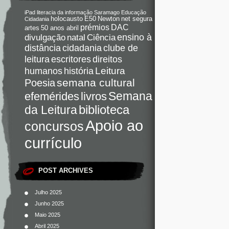
iPad
literacia da informação
Saramago
Educação
holocausto
E50
Newton
net segura
Cidadania
DAC
prémios
artes
50 anos abril
Ciência
ensino à
divulgação
natal
distância
cidadania
clube de
direitos
leitura
escritores
Leitura
humanos
história
semana cultural
Poesia
Semana
livros
efemérides
da Leitura
biblioteca
Apoio ao
concursos
currículo
POST ARCHIVES
Julho 2025
Junho 2025
Maio 2025
Abril 2025