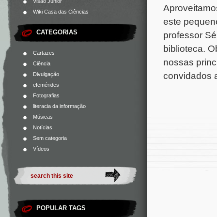
Visão Júnior
Aproveitamos
Wiki Casa das Ciências
este pequeno
CATEGORIAS
professor Sé
biblioteca. O
Cartazes
nossas princ
Ciência
convidados a
Divulgação
efemérides
Fotografias
literacia da informação
Músicas
Notícias
Sem categoria
Vídeos
POPULAR TAGS