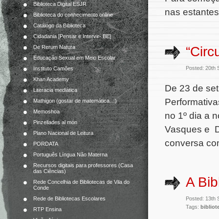
Biblioteca Digital ESJR
nas estantes
Biblioteca do conhecimento online
Catálogo da Biblioteca
Cidadania [Pensar e Intervir- BE]
“Circ
De Rerum Natura
Educação Sexual em Meio Escolar
Posted: 20th
Instituto Camões
Khan Academy
De 23 de set
Literacia mediática
Performativa
Mathigon (gostar de matemática…)
Memoshoa
no 1º dia a 
Pinzellades al món
Vasques e Di
Plano Nacional de Leitura
conversa co
PORDATA
Português Língua Não Materna
Recursos digitais para professores (Casa
das Ciências)
A Bib
Rede Concelhia de Bibliotecas de Vila do
Conde
Rede de Bibliotecas Escolares
Posted: 13th
Tags:
bibliot
RTP Ensina