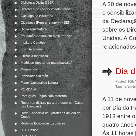
Biblioteca Digital ESJR
A 20 de nove
Biblioteca do conhecimento online
e sensibiliz
Catálogo da Biblioteca
da Declaraç
Cidadania [Pensar e Intervir- BE]
sobre os Dir
De Rerum Natura
Educação Sexual em Meio Escolar
Unidas. A C
Instituto Camões
relacionados
Khan Academy
Literacia mediática
Mathigon (gostar de matemática…)
Dia d
Memoshoa
Pinzellades al món
Posted: 10th
Plano Nacional de Leitura
Tags:
efemér
PORDATA
Português Língua Não Materna
A 11 de nov
Recursos digitais para professores (Casa
por Dia da P
das Ciências)
Rede Concelhia de Bibliotecas de Vila do
1918 entre o
Conde
quatro anos 
Rede de Bibliotecas Escolares
RTP Ensina
Às 11 horas 