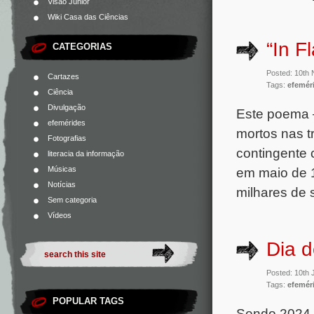
Visão Júnior
Wiki Casa das Ciências
“In F
CATEGORIAS
Posted: 10th
Cartazes
Tags:
efemér
Ciência
Divulgação
Este poema –
efemérides
mortos nas t
Fotografias
contingente 
literacia da informação
Músicas
em maio de 1
Notícias
milhares de 
Sem categoria
Vídeos
Dia 
Posted: 10th
Tags:
efemér
POPULAR TAGS
Sendo 2024 o