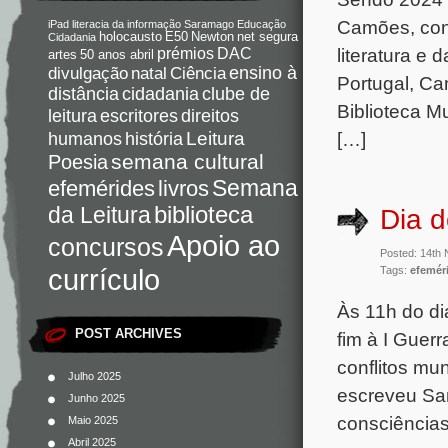
Camões, con
iPad
literacia da informação
Saramago
Educação
holocausto
E50
Newton
net segura
Cidadania
literatura e 
DAC
prémios
artes
50 anos abril
Ciência
ensino à
divulgação
natal
Portugal, Ca
distância
cidadania
clube de
Biblioteca 
direitos
leitura
escritores
Leitura
[…]
humanos
história
semana cultural
Poesia
Semana
livros
efemérides
da Leitura
biblioteca
Dia d
Apoio ao
concursos
Posted: 14th
currículo
Tags:
efemér
Às 11h do di
POST ARCHIVES
fim à I Guer
conflitos mu
Julho 2025
escreveu Sar
Junho 2025
consciências
Maio 2025
Abril 2025