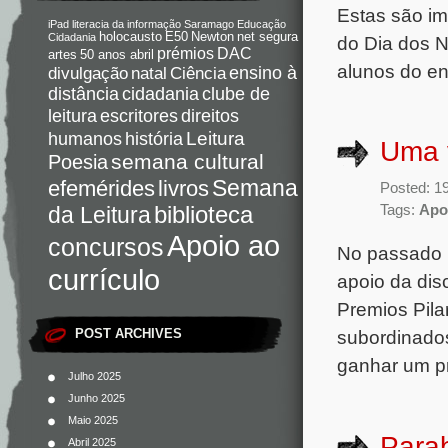
Estas são im
iPad
literacia da informação
Saramago
Educação
holocausto
E50
Newton
net segura
Cidadania
do Dia dos N
DAC
prémios
artes
50 anos abril
alunos do en
Ciência
ensino à
divulgação
natal
distância
cidadania
clube de
direitos
leitura
escritores
Leitura
humanos
história
Uma 
semana cultural
Poesia
Semana
livros
efemérides
Posted: 1
da Leitura
biblioteca
Tags:
Apoi
Apoio ao
concursos
No passado m
currículo
apoio da dis
Premios Pila
POST ARCHIVES
subordinados
ganhar um p
Julho 2025
Junho 2025
Maio 2025
Parab
Abril 2025