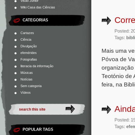
Visão Júnior
Wiki Casa das Ciências
Corre
CATEGORIAS
Posted: 2
Cartazes
Tags:
bibl
Ciência
Divulgação
Mais uma vez
efemérides
Póvoa de Var
Fotografias
literacia da informação
organização
Músicas
Teotónio de 
Notícias
feira, na Bi
Sem categoria
Vídeos
Aind
Posted: 1
Tags:
efe
POPULAR TAGS