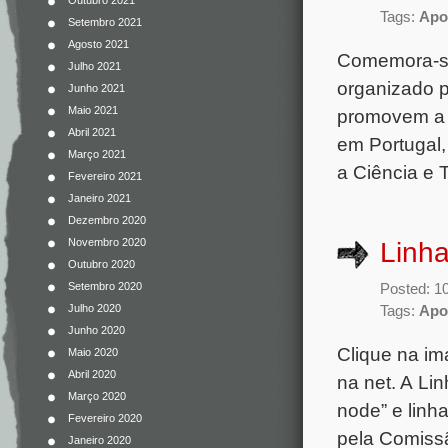
Outubro 2021
Tags:
Apoi
Setembro 2021
Agosto 2021
Comemora-se 
Julho 2021
organizado 
Junho 2021
Maio 2021
promovem a s
Abril 2021
em Portugal,
Março 2021
a Ciência e 
Fevereiro 2021
Janeiro 2021
Dezembro 2020
Novembro 2020
Linha
Outubro 2020
Setembro 2020
Posted: 1
Julho 2020
Tags:
Apoi
Junho 2020
Clique na im
Maio 2020
Abril 2020
na net. A Li
Março 2020
node” e linh
Fevereiro 2020
pela Comissã
Janeiro 2020