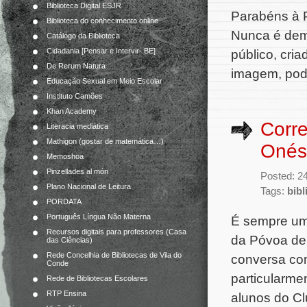
Biblioteca Digital ESJR
Parabéns à 
Biblioteca do conhecimento online
Nunca é dema
Catálogo da Biblioteca
Cidadania [Pensar e Intervir- BE]
público, cri
De Rerum Natura
imagem, pode
Educação Sexual em Meio Escolar
Instituto Camões
Khan Academy
Corre
Literacia mediática
Mathigon (gostar de matemática…)
Onési
Memoshoa
Pinzellades al món
Posted: 2
Plano Nacional de Leitura
Tags:
bibl
PORDATA
Português Língua Não Materna
É sempre um 
Recursos digitais para professores (Casa
da Póvoa de 
das Ciências)
Rede Concelhia de Bibliotecas de Vila do
conversa com
Conde
particularme
Rede de Bibliotecas Escolares
RTP Ensina
alunos do Cl