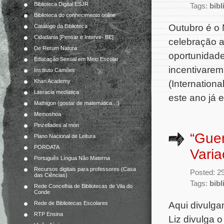
Biblioteca Digital ESJR
Tags:
bibl
Biblioteca do conhecimento online
Outubro é o 
Catálogo da Biblioteca
Cidadania [Pensar e Intervir- BE]
celebração a
De Rerum Natura
oportunidad
Educação Sexual em Meio Escolar
incentivarem
Instituto Camões
Khan Academy
(Internationa
Literacia mediática
este ano já 
Mathigon (gostar de matemática…)
Memoshoa
Pinzellades al món
“Guer
Plano Nacional de Leitura
PORDATA
Vari
Português Língua Não Materna
Recursos digitais para professores (Casa
Posted: 2
das Ciências)
Tags:
bibl
Rede Concelhia de Bibliotecas de Vila do
Conde
Aqui divulga
Rede de Bibliotecas Escolares
RTP Ensina
Liz divulga o