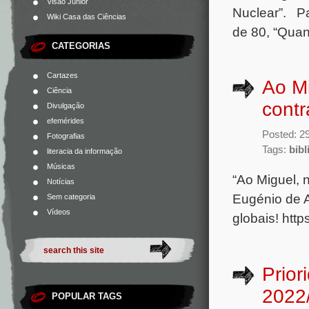
Visão Júnior
Nuclear”. Pa
Wiki Casa das Ciências
de 80, “Qua
CATEGORIAS
Cartazes
Ao Mi
Ciência
contr
Divulgação
efemérides
Posted: 2
Fotografias
Tags:
bibl
literacia da informação
Músicas
“Ao Miguel, n
Notícias
Eugénio de A
Sem categoria
Vídeos
globais! ht
Prior
2022
POPULAR TAGS