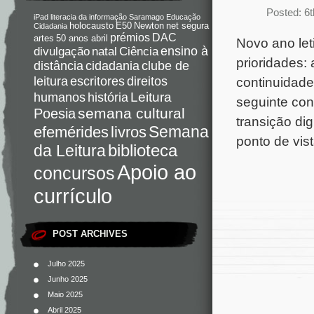
Posted: 6
iPad
literacia da informação
Saramago
Educação
holocausto
E50
Newton
net segura
Cidadania
DAC
prémios
artes
50 anos abril
Novo ano let
Ciência
ensino à
divulgação
natal
prioridades:
distância
cidadania
clube de
direitos
continuidade
leitura
escritores
Leitura
humanos
história
seguinte con
semana cultural
Poesia
transição di
Semana
livros
efemérides
ponto de vist
da Leitura
biblioteca
Apoio ao
concursos
currículo
POST ARCHIVES
Julho 2025
Junho 2025
Maio 2025
Abril 2025