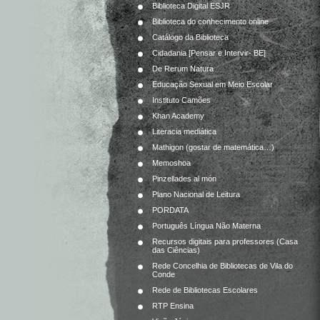
Biblioteca Digital ESJR
Biblioteca do conhecimento online
Catálogo da Biblioteca
Cidadania [Pensar e Intervir- BE]
De Rerum Natura
Educação Sexual em Meio Escolar
Instituto Camões
Khan Academy
Literacia mediática
Mathigon (gostar de matemática…)
Memoshoa
Pinzellades al món
Plano Nacional de Leitura
PORDATA
Português Língua Não Materna
Recursos digitais para professores (Casa
das Ciências)
Rede Concelhia de Bibliotecas de Vila do
Conde
Rede de Bibliotecas Escolares
RTP Ensina