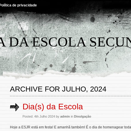
Política de privacidade
A DA ESCOLA SECU
ARCHIVE FOR JULHO, 2024
Dia(s) da Escola
Posted: 4th Julho 2024 by
admin
in
Divulgação
Hoje a ESJR está em festa! E amanhã também! É o dia de homenagear tod