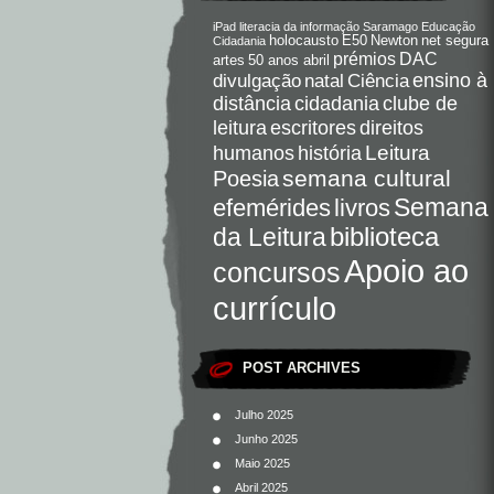
iPad
literacia da informação
Saramago
Educação
holocausto
E50
Newton
net segura
Cidadania
DAC
prémios
artes
50 anos abril
Ciência
ensino à
divulgação
natal
distância
cidadania
clube de
direitos
leitura
escritores
Leitura
humanos
história
semana cultural
Poesia
Semana
livros
efemérides
da Leitura
biblioteca
Apoio ao
concursos
currículo
POST ARCHIVES
Julho 2025
Junho 2025
Maio 2025
Abril 2025