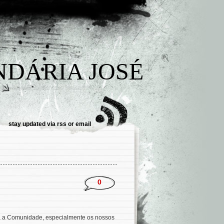
NDÁRIA JOSÉ
stay updated via
rss
or
email
0
a a Comunidade, especialmente os nossos