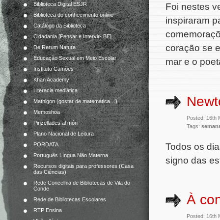
Biblioteca Digital ESJR
Foi nestes v
Biblioteca do conhecimento online
inspiraram p
Catálogo da Biblioteca
comemorações
Cidadania [Pensar e Intervir- BE]
coração se e
De Rerum Natura
Educação Sexual em Meio Escolar
mar e o poet
Instituto Camões
Khan Academy
Literacia mediática
Newto
Mathigon (gostar de matemática…)
Memoshoa
Posted: 16th
Pinzellades al món
Tags:
semana
Plano Nacional de Leitura
Todos os dia
PORDATA
Português Língua Não Materna
signo das est
Recursos digitais para professores (Casa
das Ciências)
Rede Concelhia de Bibliotecas de Vila do
Conde
À con
Rede de Bibliotecas Escolares
RTP Ensina
Posted: 16th