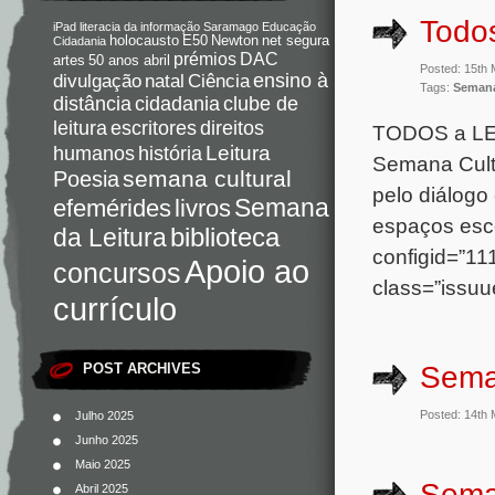
Todos
iPad
literacia da informação
Saramago
Educação
holocausto
E50
Newton
net segura
Cidadania
DAC
prémios
artes
50 anos abril
Posted: 15th
Ciência
ensino à
divulgação
natal
Tags:
Semana
distância
cidadania
clube de
direitos
leitura
escritores
TODOS a LER 
Leitura
humanos
história
Semana Cultur
semana cultural
Poesia
pelo diálogo
Semana
livros
efemérides
espaços esco
da Leitura
biblioteca
configid=”11
Apoio ao
concursos
class=”issuu
currículo
Sema
POST ARCHIVES
Posted: 14th
Julho 2025
Junho 2025
Maio 2025
Sema
Abril 2025