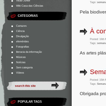
Visão Júnior
Tags:
semana
Wiki Casa das Ciências
Pela biodive
CATEGORIAS
Cartazes
À co
Ciência
Divulgação
Posted: 16th
efemérides
Tags:
semana
Fotografias
As artes plá
literacia da informação
Músicas
Notícias
Sem categoria
Sema
Vídeos
Posted: 15th
Tags:
Semana
Obrigada pro
POPULAR TAGS