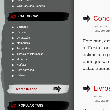
Visão Júnior
Wiki Casa das Ciências
CATEGORIAS
Concu
Posted: 24th 
Cartazes
Tags:
concur
Ciência
Divulgação
Este ano, em
efemérides
à “Festa Loc
Fotografias
estimular o g
literacia da informação
Músicas
portuguesa e
Notícias
estão apurad
Sem categoria
Vídeos
Livro
Posted: 11th 
Tags:
exposi
POPULAR TAGS