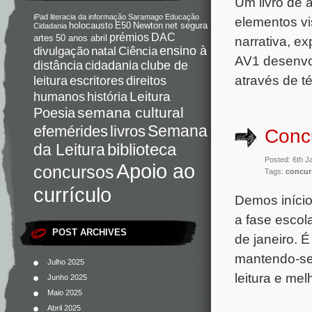
Um livro de 
iPad
literacia da informação
Saramago
Educação
elementos vi
holocausto
E50
Newton
net segura
Cidadania
DAC
prémios
narrativa, e
artes
50 anos abril
Ciência
ensino à
divulgação
natal
AV1 desenvol
distância
cidadania
clube de
através de t
direitos
leitura
escritores
Leitura
humanos
história
semana cultural
Poesia
Semana
livros
efemérides
Concu
da Leitura
biblioteca
Posted: 6th J
Apoio ao
concursos
Tags:
concur
currículo
Demos início
a fase escola
POST ARCHIVES
de janeiro. 
mantendo-se 
Julho 2025
leitura e me
Junho 2025
Maio 2025
Abril 2025