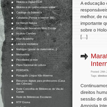
Biblioteca Digital ESJR
A educação d
Biblioteca do conhecimento online
responsáveis
Catálogo da Biblioteca
melhor, de n
Cidadania [Pensar e Intervir- BE]
importante q
De Rerum Natura
Educação Sexual em Meio Escolar
sobre o Holo
Instituto Camões
[…]
Khan Academy
Literacia mediática
Mathigon (gostar de matemática…)
Marat
Memoshoa
Pinzellades al món
Inter
Plano Nacional de Leitura
PORDATA
Posted: 24th 
Português Língua Não Materna
Tags:
direit
Recursos digitais para professores (Casa
das Ciências)
Continuamos 
Rede Concelhia de Bibliotecas de Vila do
direitos hum
Conde
Rede de Bibliotecas Escolares
sessão de d
RTP Ensina
Amnistia Inte