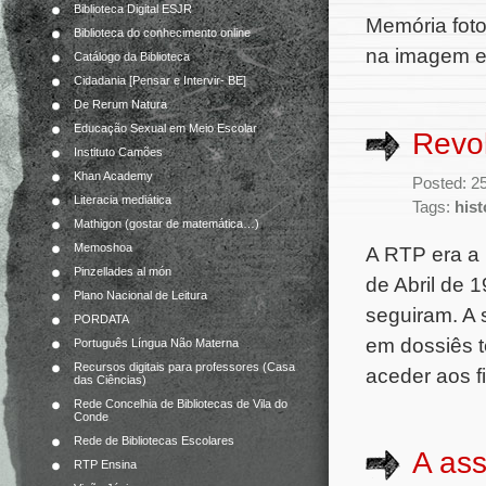
Biblioteca Digital ESJR
Memória fot
Biblioteca do conhecimento online
na imagem e 
Catálogo da Biblioteca
Cidadania [Pensar e Intervir- BE]
De Rerum Natura
Educação Sexual em Meio Escolar
Revol
Instituto Camões
Khan Academy
Posted: 25
Literacia mediática
Tags:
hist
Mathigon (gostar de matemática…)
Memoshoa
A RTP era a 
Pinzellades al món
de Abril de 
Plano Nacional de Leitura
seguiram. A 
PORDATA
em dossiês t
Português Língua Não Materna
Recursos digitais para professores (Casa
aceder aos fi
das Ciências)
Rede Concelhia de Bibliotecas de Vila do
Conde
Rede de Bibliotecas Escolares
A ass
RTP Ensina