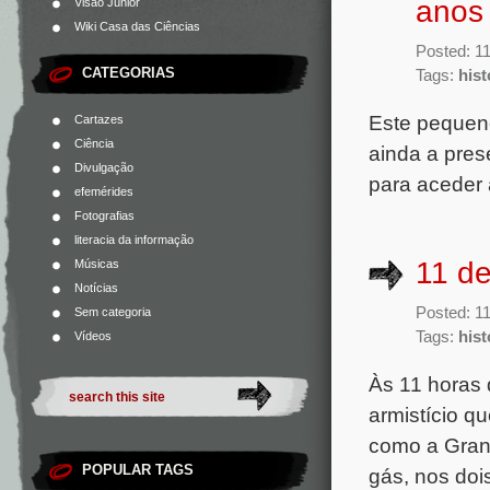
anos
Visão Júnior
Wiki Casa das Ciências
Posted: 1
CATEGORIAS
Tags:
hist
Este pequeno
Cartazes
Ciência
ainda a pres
Divulgação
para aceder 
efemérides
Fotografias
literacia da informação
11 d
Músicas
Notícias
Posted: 1
Sem categoria
Tags:
hist
Vídeos
Às 11 horas
armistício q
como a Grand
POPULAR TAGS
gás, nos doi