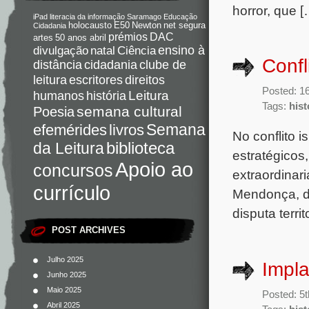
horror, que [
iPad
literacia da informação
Saramago
Educação
holocausto
E50
Newton
net segura
Cidadania
DAC
prémios
artes
50 anos abril
Ciência
ensino à
divulgação
natal
Confl
distância
cidadania
clube de
direitos
leitura
escritores
Posted: 1
Leitura
humanos
história
Tags:
hist
semana cultural
Poesia
Semana
livros
efemérides
No conflito i
da Leitura
biblioteca
estratégicos,
Apoio ao
concursos
extraordinar
currículo
Mendonça, do
disputa terri
POST ARCHIVES
Julho 2025
Impl
Junho 2025
Maio 2025
Posted: 5
Abril 2025