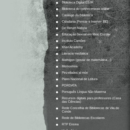
Biblioteca Digital ESJR
Biblioteca do conhecimento online
Catálogo da Biblioteca
Cidadania [Pensar e Intervir- BE]
De Rerum Natura
Educação Sexual em Meio Escolar
Instituto Camões
Khan Academy
Literacia mediática
Mathigon (gostar de matemática…)
Memoshoa
Pinzellades al món
Plano Nacional de Leitura
PORDATA
Português Língua Não Materna
Recursos digitais para professores (Casa
das Ciências)
Rede Concelhia de Bibliotecas de Vila do
Conde
Rede de Bibliotecas Escolares
RTP Ensina