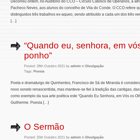
Decorreu ontem, no Auditório do CCO – Circulo Católico de Operários, a atr
Pacheco Neves, aos alunos do concelho de Vila do Conde. O CCO refere q
distinguidos três trabalhos ex-aqueo, sendo atribuído a cada um dos três v
[…]
“Quando eu, senhora, em vós
ponho”
Posted: 28th Outubro 2021 by
admin
in
Divulgação
Tags:
Poesia
Poeta e dramaturgo de Quinhentos, Francisco de Sá de Miranda é considera
novo soneto renascentista, mas manteve-se fiel à tradição das cantigas, d
como exemplo da sua arte poética este “Quando Eu Senhora, em Vós os Olh
Guilherme. Poesia […]
O Sermão
Posted: 25th Outubro 2021 by
admin
in
Divulgação