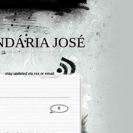
NDÁRIA JOSÉ
stay updated via
rss
or
email
0