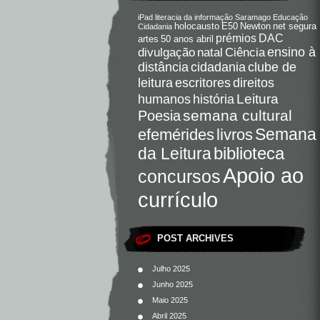
iPad
literacia da informação
Saramago
Educação
holocausto
E50
Newton
net segura
Cidadania
DAC
prémios
artes
50 anos abril
Ciência
ensino à
divulgação
natal
distância
cidadania
clube de
direitos
leitura
escritores
Leitura
humanos
história
semana cultural
Poesia
Semana
livros
efemérides
da Leitura
biblioteca
Apoio ao
concursos
currículo
POST ARCHIVES
Julho 2025
Junho 2025
Maio 2025
Abril 2025