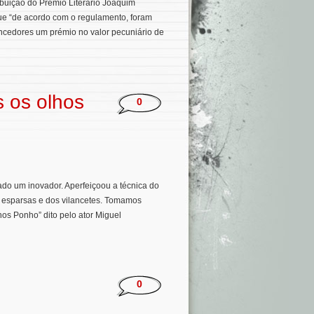
ibuição do Prémio Literário Joaquim
ue “de acordo com o regulamento, foram
encedores um prémio no valor pecuniário de
 os olhos
0
do um inovador. Aperfeiçoou a técnica do
as esparsas e dos vilancetes. Tomamos
os Ponho” dito pelo ator Miguel
0