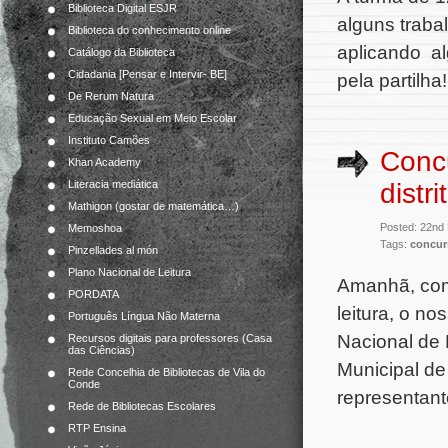
Biblioteca Digital ESJR
alguns traba
Biblioteca do conhecimento online
aplicando a
Catálogo da Biblioteca
Cidadania [Pensar e Intervir- BE]
pela partilha!
De Rerum Natura
Educação Sexual em Meio Escolar
Instituto Camões
Concu
Khan Academy
distri
Literacia mediática
Mathigon (gostar de matemática…)
Posted: 22nd
Memoshoa
Tags:
concur
Pinzellades al món
Plano Nacional de Leitura
Amanhã, com 
PORDATA
leitura, o n
Português Língua Não Materna
Nacional de L
Recursos digitais para professores (Casa
das Ciências)
Municipal de
Rede Concelhia de Bibliotecas de Vila do
Conde
representante
Rede de Bibliotecas Escolares
RTP Ensina