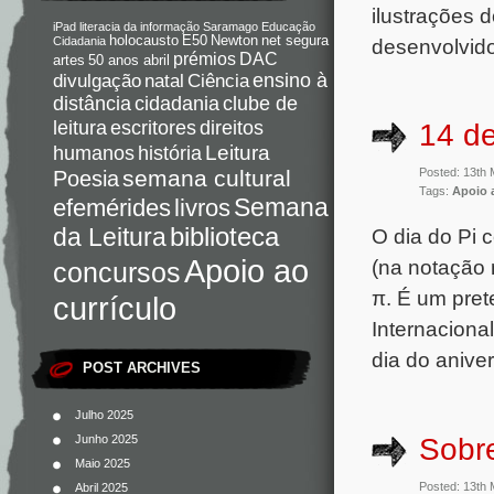
ilustrações 
iPad
literacia da informação
Saramago
Educação
holocausto
E50
Newton
net segura
desenvolvido
Cidadania
DAC
prémios
artes
50 anos abril
Ciência
ensino à
divulgação
natal
distância
cidadania
clube de
direitos
leitura
escritores
14 de
Leitura
humanos
história
semana cultural
Posted: 13th
Poesia
Tags:
Apoio 
Semana
livros
efemérides
da Leitura
biblioteca
O dia do Pi 
Apoio ao
(na notação 
concursos
π. É um pret
currículo
Internaciona
dia do aniver
POST ARCHIVES
Julho 2025
Sobre
Junho 2025
Maio 2025
Posted: 13th
Abril 2025