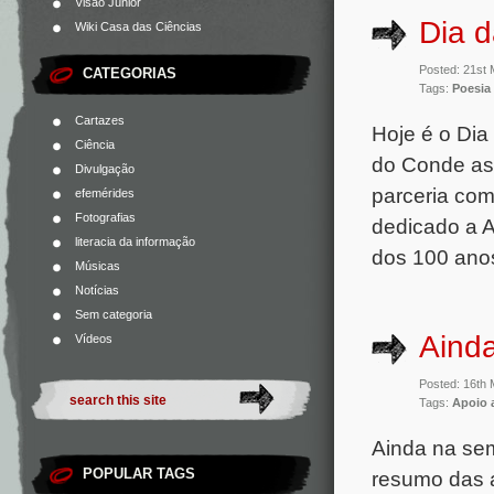
Visão Júnior
Dia 
Wiki Casa das Ciências
Posted: 21st
CATEGORIAS
Tags:
Poesia
Cartazes
Hoje é o Dia 
Ciência
do Conde ass
Divulgação
parceria com
efemérides
Fotografias
dedicado a 
literacia da informação
dos 100 ano
Músicas
Notícias
Sem categoria
Ainda
Vídeos
Posted: 16th
Tags:
Apoio 
Ainda na se
POPULAR TAGS
resumo das a