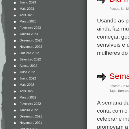
Junho 2023
Maio 2023
Posted: 8th 
Abril 2023
Usando as pa
Março 2023
ainda faz mui
Fevereiro 2023
Janeiro 2023
começar, gos
Dezembro 2022
sensíveis e
Novembro 2022
mulheres do
Outubro 2022
Setembro 2022
Agosto 2022
Julho 2022
Sema
Junho 2022
Maio 2022
Posted: 7th 
Tags:
Semana
Abril 2022
Março 2022
A semana da 
Fevereiro 2022
conta com o 
Janeiro 2022
Dezembro 2021
celebrar e in
Novembro 2021
promovam a le