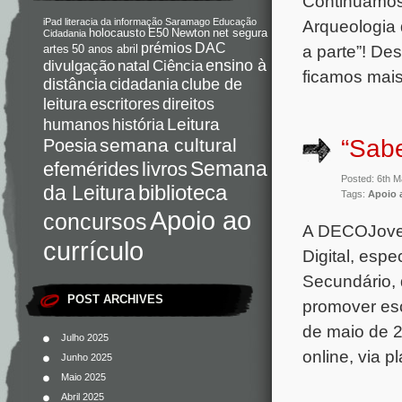
Continuamos 
Arqueologia 
iPad
literacia da informação
Saramago
Educação
holocausto
E50
Newton
net segura
Cidadania
DAC
prémios
a parte”! De
artes
50 anos abril
Ciência
ensino à
divulgação
natal
ficamos mai
distância
cidadania
clube de
direitos
leitura
escritores
Leitura
humanos
história
semana cultural
“Sabe
Poesia
Semana
livros
efemérides
Posted: 6th 
da Leitura
biblioteca
Tags:
Apoio 
Apoio ao
concursos
A DECOJovem
currículo
Digital, esp
Secundário, 
POST ARCHIVES
promover esc
de maio de 
Julho 2025
online, via 
Junho 2025
Maio 2025
Abril 2025