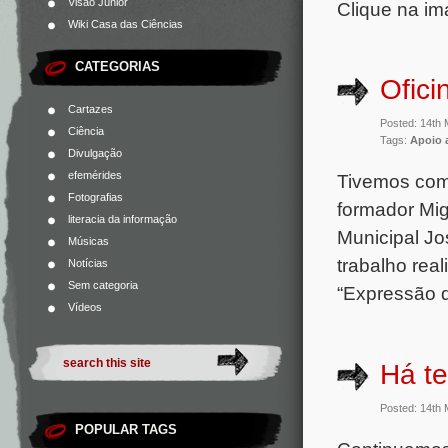
Visão Júnior
Clique na im
Wiki Casa das Ciências
CATEGORIAS
Ofici
Cartazes
Posted: 14th
Ciência
Tags:
Apoio 
Divulgação
efemérides
Tivemos com 
Fotografias
formador Mig
literacia da informação
Municipal Jo
Músicas
trabalho rea
Notícias
Sem categoria
“Expressão d
Vídeos
Há te
Posted: 14th
POPULAR TAGS