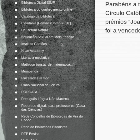
Biblioteca Digital ESJR
Parabéns a t
Biblioteca do conhecimento online
Círculo Cató
Catálogo da Biblioteca
prémios “Jo
Cidadania [Pensar e Intervir- BE]
foi a venced
De Rerum Natura
Educação Sexual em Meio Escolar
Instituto Camões
Khan Academy
Literacia mediática
Mathigon (gostar de matemática…)
Memoshoa
Pinzellades al món
Plano Nacional de Leitura
PORDATA
Português Língua Não Materna
Recursos digitais para professores (Casa
das Ciências)
Rede Concelhia de Bibliotecas de Vila do
Conde
Rede de Bibliotecas Escolares
RTP Ensina