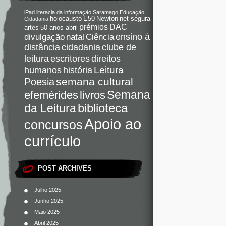
iPad
literacia da informação
Saramago
Educação
holocausto
E50
Newton
net segura
Cidadania
DAC
prémios
artes
50 anos abril
Ciência
ensino à
divulgação
natal
distância
cidadania
clube de
direitos
leitura
escritores
Leitura
humanos
história
semana cultural
Poesia
Semana
livros
efemérides
da Leitura
biblioteca
Apoio ao
concursos
currículo
POST ARCHIVES
Julho 2025
Junho 2025
Maio 2025
Abril 2025