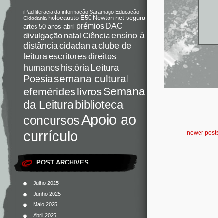
iPad
literacia da informação
Saramago
Educação
holocausto
E50
Newton
net segura
Cidadania
DAC
prémios
artes
50 anos abril
Ciência
ensino à
divulgação
natal
distância
cidadania
clube de
direitos
leitura
escritores
Leitura
humanos
história
semana cultural
Poesia
Semana
livros
efemérides
da Leitura
biblioteca
Apoio ao
concursos
currículo
newer post
POST ARCHIVES
Julho 2025
Junho 2025
Maio 2025
Abril 2025