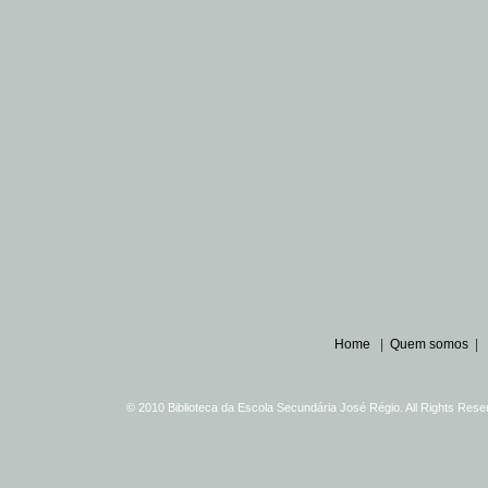
Home
|
Quem somos
|
© 2010 Biblioteca da Escola Secundária José Régio. All Rights Re