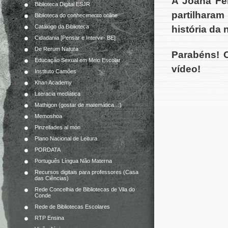
A Joana Fer
Biblioteca Digital ESJR
partilhara
Biblioteca do conhecimento online
Catálogo da Biblioteca
história da 
Cidadania [Pensar e Intervir- BE]
De Rerum Natura
Parabéns! O
Educação Sexual em Meio Escolar
vídeo!
Instituto Camões
Khan Academy
Literacia mediática
Mathigon (gostar de matemática…)
Memoshoa
Pinzellades al món
Plano Nacional de Leitura
PORDATA
Português Língua Não Materna
Recursos digitais para professores (Casa
das Ciências)
Rede Concelhia de Bibliotecas de Vila do
Conde
Rede de Bibliotecas Escolares
RTP Ensina