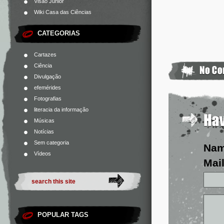
Visão Júnior
Wiki Casa das Ciências
CATEGORIAS
Cartazes
Ciência
Divulgação
efemérides
Fotografias
literacia da informação
Músicas
Notícias
Sem categoria
Na
Vídeos
Mail
POPULAR TAGS