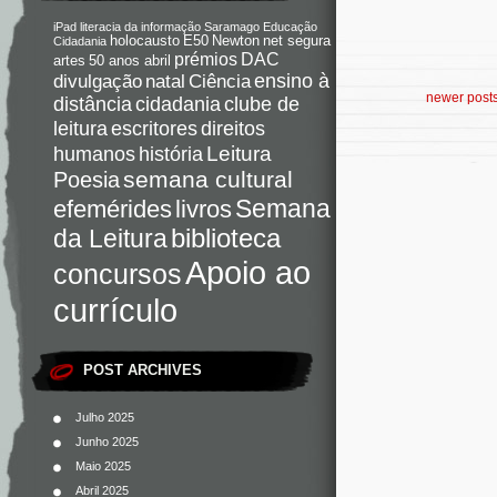
iPad
literacia da informação
Saramago
Educação
holocausto
E50
Newton
net segura
Cidadania
DAC
prémios
artes
50 anos abril
Ciência
ensino à
divulgação
natal
newer post
distância
cidadania
clube de
direitos
leitura
escritores
Leitura
humanos
história
semana cultural
Poesia
Semana
livros
efemérides
da Leitura
biblioteca
Apoio ao
concursos
currículo
POST ARCHIVES
Julho 2025
Junho 2025
Maio 2025
Abril 2025