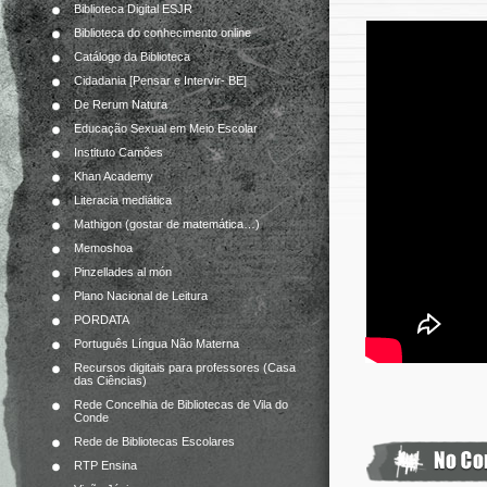
Biblioteca Digital ESJR
Biblioteca do conhecimento online
Catálogo da Biblioteca
Cidadania [Pensar e Intervir- BE]
De Rerum Natura
Educação Sexual em Meio Escolar
Instituto Camões
Khan Academy
Literacia mediática
Mathigon (gostar de matemática…)
Memoshoa
Pinzellades al món
Plano Nacional de Leitura
PORDATA
Português Língua Não Materna
Recursos digitais para professores (Casa
das Ciências)
Rede Concelhia de Bibliotecas de Vila do
Conde
Rede de Bibliotecas Escolares
RTP Ensina