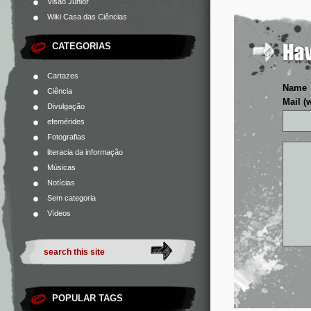
Visão Júnior
Wiki Casa das Ciências
CATEGORIAS
Cartazes
Name
Ciência
Mail (
Divulgação
efemérides
Fotografias
literacia da informação
Músicas
Notícias
Sem categoria
Vídeos
POPULAR TAGS