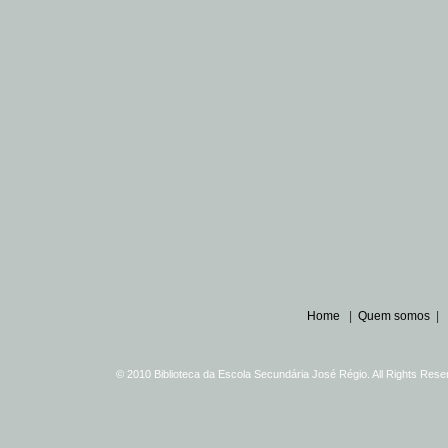
Home
|
Quem somos
|
© 2010 Biblioteca da Escola Secundária José Régio. All Rights Re