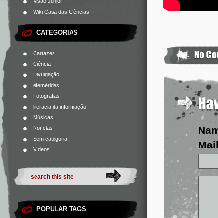
Visão Júnior
Wiki Casa das Ciências
CATEGORIAS
Cartazes
Ciência
Divulgação
efemérides
Fotografias
literacia da informação
Músicas
Na
Notícias
Sem categoria
Mail
Vídeos
POPULAR TAGS