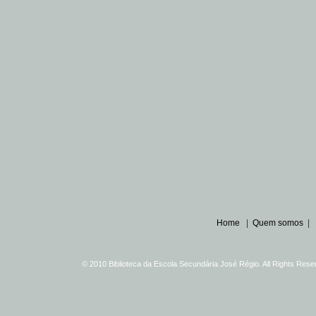
Home
|
Quem somos
|
© 2010 Biblioteca da Escola Secundária José Régio. All Rights Re