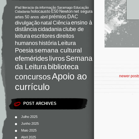
iPad
literacia da informação
Saramago
Educação
holocausto
E50
Newton
net segura
Cidadania
DAC
prémios
artes
50 anos abril
Ciência
ensino à
divulgação
natal
distância
cidadania
clube de
direitos
leitura
escritores
Leitura
humanos
história
semana cultural
Poesia
Semana
livros
efemérides
da Leitura
biblioteca
Apoio ao
concursos
newer post
currículo
POST ARCHIVES
Julho 2025
Junho 2025
Maio 2025
Abril 2025