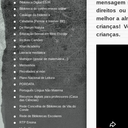
mensagem sé
Biblioteca Digital ESJR
Biblioteca do conhecimento online
direitos o
Catálogo da Biblioteca
melhor a al
Cidadania [Pensar e Intervir- BE]
crianças! 
De Rerum Natura
crianças.
Educação Sexual em Meio Escolar
Instituto Camões
Khan Academy
Literacia mediática
Mathigon (gostar de matemática…)
Memoshoa
Pinzellades al món
Plano Nacional de Leitura
PORDATA
Português Língua Não Materna
Recursos digitais para professores (Casa
das Ciências)
Rede Concelhia de Bibliotecas de Vila do
Conde
Rede de Bibliotecas Escolares
RTP Ensina