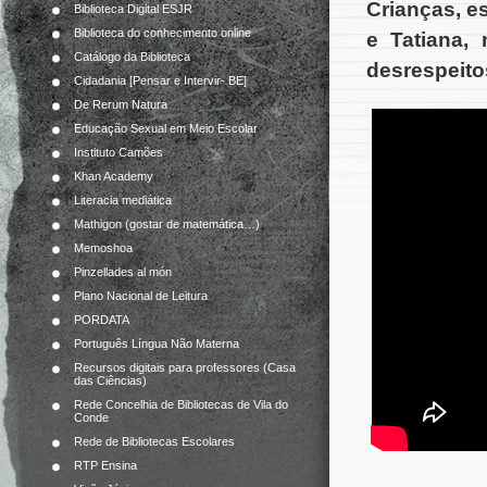
Crianças, e
Biblioteca Digital ESJR
Biblioteca do conhecimento online
e Tatiana,
Catálogo da Biblioteca
desrespeitos
Cidadania [Pensar e Intervir- BE]
De Rerum Natura
Educação Sexual em Meio Escolar
Instituto Camões
Khan Academy
Literacia mediática
Mathigon (gostar de matemática…)
Memoshoa
Pinzellades al món
Plano Nacional de Leitura
PORDATA
Português Língua Não Materna
Recursos digitais para professores (Casa
das Ciências)
Rede Concelhia de Bibliotecas de Vila do
Conde
Rede de Bibliotecas Escolares
RTP Ensina