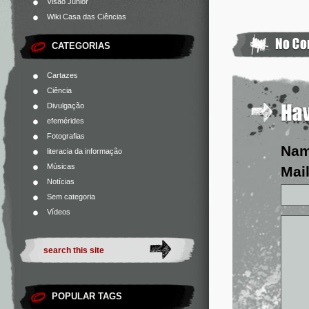
Visão Júnior
Wiki Casa das Ciências
CATEGORIAS
Cartazes
Ciência
Divulgação
efemérides
Fotografias
Na
literacia da informação
Músicas
Mail
Notícias
Sem categoria
Vídeos
POPULAR TAGS