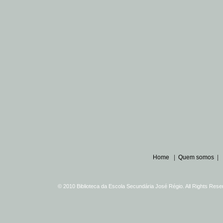
Home
|
Quem somos
|
© 2010 Biblioteca da Escola Secundária José Régio. All Rights Re