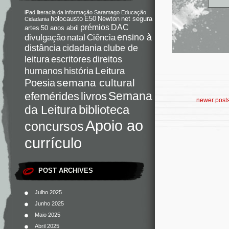
iPad
literacia da informação
Saramago
Educação
holocausto
E50
Newton
net segura
Cidadania
DAC
prémios
artes
50 anos abril
Ciência
ensino à
divulgação
natal
distância
cidadania
clube de
direitos
leitura
escritores
Leitura
humanos
história
semana cultural
Poesia
Semana
livros
efemérides
newer post
da Leitura
biblioteca
Apoio ao
concursos
currículo
POST ARCHIVES
Julho 2025
Junho 2025
Maio 2025
Abril 2025