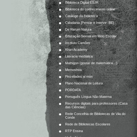
Biblioteca Digital ESJR
Biblioteca do conhecimento online
Catálogo da Biblioteca
Cidadania [Pensar e Intervir- BE]
De Rerum Natura
Educação Sexual em Meio Escolar
Instituto Camões
Khan Academy
Literacia mediática
Mathigon (gostar de matemática…)
Memoshoa
Pinzellades al món
Plano Nacional de Leitura
PORDATA
Português Língua Não Materna
Recursos digitais para professores (Casa
das Ciências)
Rede Concelhia de Bibliotecas de Vila do
Conde
Rede de Bibliotecas Escolares
RTP Ensina