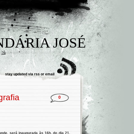
NDÁRIA JOSÉ
stay updated via
rss
or
email
grafia
0
nde, será inaugurada às 16h, do dia 21,