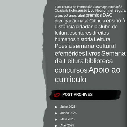
iPad
literacia da informação
Saramago
Educação
holocausto
E50
Newton
net segura
Cidadania
DAC
prémios
artes
50 anos abril
Ciência
ensino à
divulgação
natal
distância
cidadania
clube de
direitos
leitura
escritores
Leitura
humanos
história
semana cultural
Poesia
Semana
livros
efemérides
da Leitura
biblioteca
Apoio ao
concursos
currículo
POST ARCHIVES
Julho 2025
Junho 2025
Maio 2025
Abril 2025