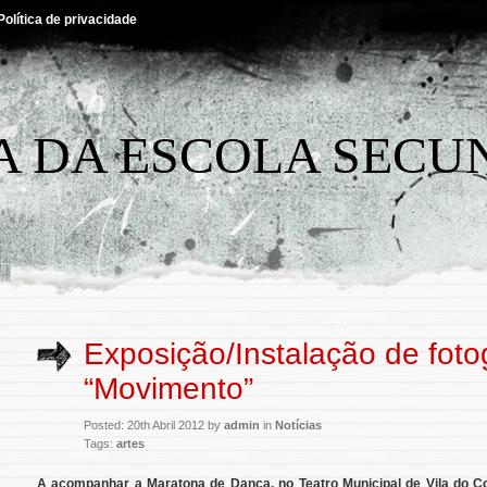
Política de privacidade
A DA ESCOLA SECU
Exposição/Instalação de foto
“Movimento”
Posted: 20th Abril 2012 by
admin
in
Notícias
Tags:
artes
A acompanhar a Maratona de Dança, no Teatro Municipal de Vila do Co