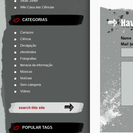
Visão Júnior
Wiki Casa das Ciências
CATEGORIAS
Cartazes
Name
Ciência
Mail (
Divulgação
efemérides
Fotografias
literacia da informação
Músicas
Notícias
Sem categoria
Vídeos
POPULAR TAGS