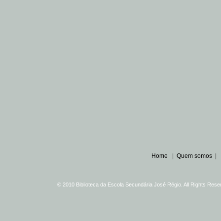
Home
|
Quem somos
|
© 2010 Biblioteca da Escola Secundária José Régio. All Rights Re