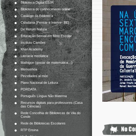
Biblioteca Digital ESJR
Biblioteca do conhecimento online
Catálogo da Biblioteca
Cidadania [Pensar e Intervir- BE]
De Rerum Natura
Educação Sexual em Meio Escolar
Instituto Camões
Khan Academy
Literacia mediática
Mathigon (gostar de matemática…)
Memoshoa
Pinzellades al món
Plano Nacional de Leitura
PORDATA
Português Língua Não Materna
Recursos digitais para professores (Casa
das Ciências)
Rede Concelhia de Bibliotecas de Vila do
Conde
Rede de Bibliotecas Escolares
RTP Ensina