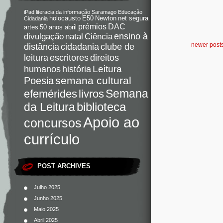
iPad
literacia da informação
Saramago
Educação
holocausto
E50
Newton
net segura
Cidadania
DAC
prémios
artes
50 anos abril
Ciência
ensino à
divulgação
natal
newer post
distância
cidadania
clube de
direitos
leitura
escritores
Leitura
humanos
história
semana cultural
Poesia
Semana
livros
efemérides
da Leitura
biblioteca
Apoio ao
concursos
currículo
POST ARCHIVES
Julho 2025
Junho 2025
Maio 2025
Abril 2025